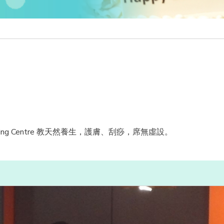
king Centre 教天然養生，護膚、刮痧，席無虛設。