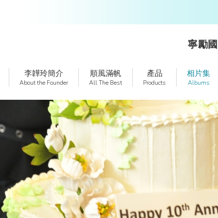
寧勵國
李韡玲簡介
順風滿帆
產品
相片集
About the Founder
All The Best
Products
Albums