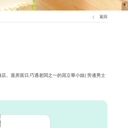
返回
的酒店。退房當日,巧遇老闆之一的屈立華小姐( 旁邊男士