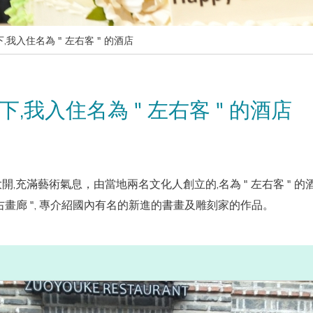
我入住名為 " 左右客 " 的酒店
,我入住名為 " 左右客 " 的酒店
開,充滿藝術氣息，由當地兩名文化人創立的,名為 " 左右客 " 
左右畫廊 ", 專介紹國內有名的新進的書畫及雕刻家的作品。